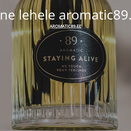
ne lehele aromatic89
AROMATIC89.EE