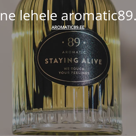
ne lehele aromatic89
AROMATIC89.EE