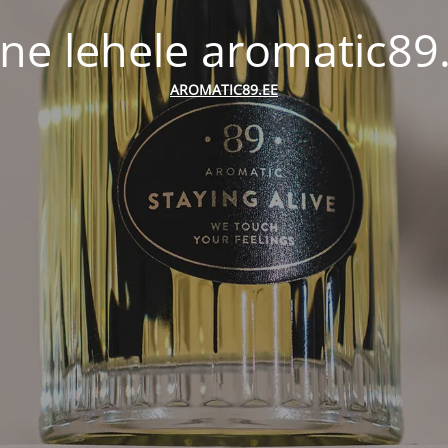
ne lehele aromatic89
AROMATIC89.EE