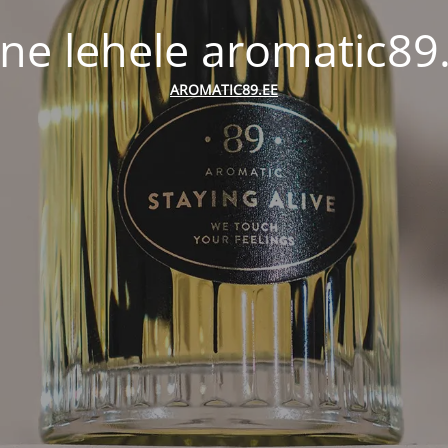
ne lehele aromatic89
AROMATIC89.EE