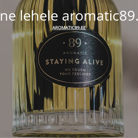
ne lehele aromatic89
AROMATIC89.EE