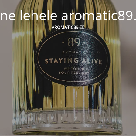
ne lehele aromatic89
AROMATIC89.EE