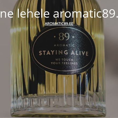
ne lehele aromatic89
AROMATIC89.EE