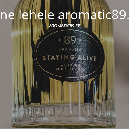
ne lehele aromatic89
AROMATIC89.EE